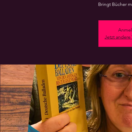
Bringt Bücher mi
Anmel
Jetzt andere