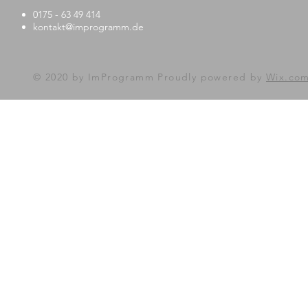
0175 - 63 49 414
kontakt@improgramm.de
© 2020 by ImProgramm Proudly powered by
Wix.co