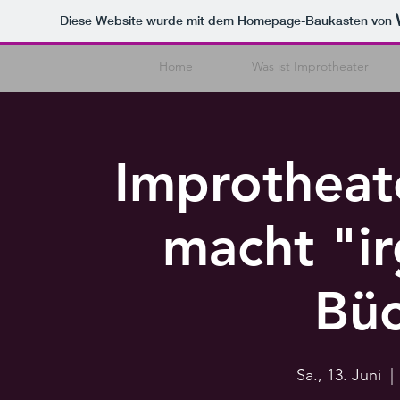
Diese Website wurde mit dem Homepage-Baukasten von
Home
Was ist Improtheater
Improtheat
macht "i
Büc
Sa., 13. Juni
  | 